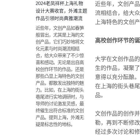
2024老凤祥杯上海礼物
近些年，文创产品
设计大赛收官，外滩主题
流相结合，给大众
作品引领时尚典雅潮流
上海特色的文创产
近些年，文创产品如春笋
般冒出，尤其是上海的文
高校创作环节的诞
创产品，它们巧妙地将文
化元素与时尚潮流相结
合，给大众带来了不少惊
大学在文创作品的
喜和感动。无论是出自高
生的作品，凝聚了
校创作环节的作品，还是
那些凸显上海特色的文创
意得以充分酝酿。
产品，都散发出独特的魅
在上海的街头巷尾
力。比如，在上海的街头
品。
巷尾进行实地调研时，与
导师的讨论激发灵感，最
终催生出符合标准的文创
文创作品的创作并
产品。提到上海，外滩无
勒，再到不断修改
疑是标志性的地标。
经过多次讨论和修