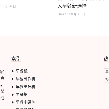
人早餐新选择
 10 月 06 日
2024 年 08 月 28 日
索引
热
早餐机
一家
早
在真
早餐制作机
格
群，
早餐烹饪机
，帮
早餐炉
错成
早餐电磁炉