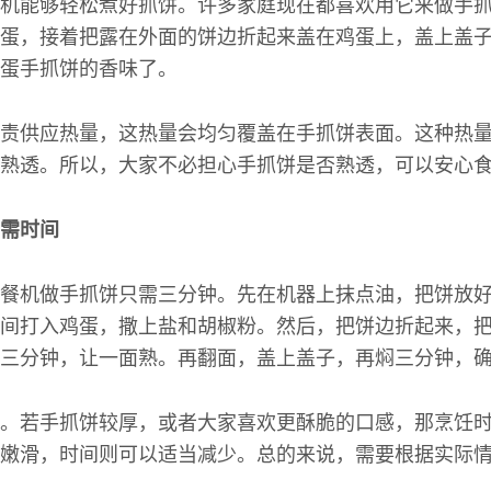
机能够轻松煮好抓饼。许多家庭现在都喜欢用它来做手
蛋，接着把露在外面的饼边折起来盖在鸡蛋上，盖上盖
蛋手抓饼的香味了。
责供应热量，这热量会均匀覆盖在手抓饼表面。这种热
熟透。所以，大家不必担心手抓饼是否熟透，可以安心
需时间
餐机做手抓饼只需三分钟。先在机器上抹点油，把饼放
间打入鸡蛋，撒上盐和胡椒粉。然后，把饼边折起来，
三分钟，让一面熟。再翻面，盖上盖子，再焖三分钟，
。若手抓饼较厚，或者大家喜欢更酥脆的口感，那烹饪
嫩滑，时间则可以适当减少。总的来说，需要根据实际