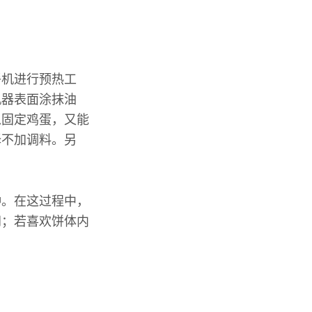
餐机进行预热工
机器表面涂抹油
以固定鸡蛋，又能
择不加调料。另
钟。在这过程中，
间；若喜欢饼体内