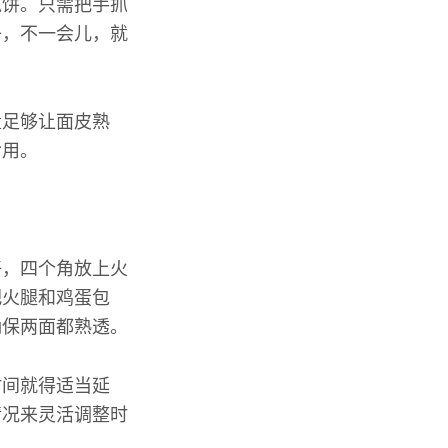
抓饼。只需把手抓
子，不一会儿，就
量足够让面皮熟
食用。
好，四个角放上火
把火腿和鸡蛋包
确保两面都熟透。
时间就得适当延
情况来灵活调整时