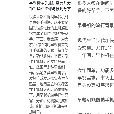
早餐机做手抓饼需要几分
很多人都在询问
早
钟？详细步骤与技巧分享
餐的好帮手。下面
很多人都在询问早餐机能
否煮好手抓饼，这主要是
早餐机的流行背景
因为很多忙碌的上班族把
它当成了制作早餐的好帮
手。下面，我会逐一为大
现代生活步伐加快
家介绍如何用早餐机来制
受欢迎。尤其是对
作手抓饼的步骤。操作简
一年间，早餐机在
单，功能多样，不仅可制
作手抓饼，还支持烤面
包、煎蛋等多种早餐制
操作简单，功能多
作，满足各类早餐需求。
早餐需求。市场上
发热管或发热盘负责供应
热量，这热量会均匀覆盖
自身预算和需求进
在手抓饼表面。通常情况
下，用早餐机做手抓饼只
早餐机能做熟手抓
需三分钟。待机器完成加
热，制作出的手抓饼会更
加可口。