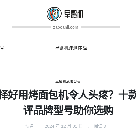
zaocanji.com
号
早餐机评测体验
早餐机品牌型号
择好用烤面包机令人头疼？十
评品牌型号助你选购
佚名
2024 年 12 月 01 日
阅读
3