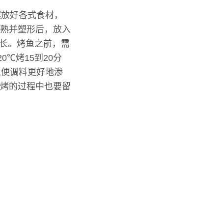
摆放好各式食材，
成熟并塑形后，放入
时长。烤鱼之前，需
℃烤15到20分
以便调料更好地渗
，烤的过程中也要留