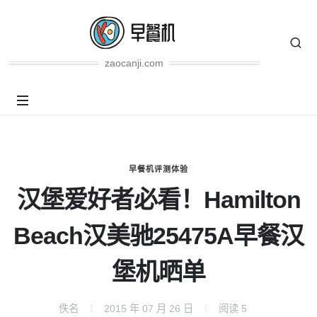
zaocanji.com
早餐机评测体验
汉堡爱好者必看！Hamilton
Beach汉美驰25475A早餐汉
堡机晒单
佚名
2015 年 07 月 26 日
阅读
5