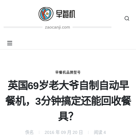
zaocanji.com
早餐机品牌型号
英国69岁老大爷自制自动早
餐机，3分钟搞定还能回收餐
具？
佚名
2016 年 09 月 20 日
阅读
4