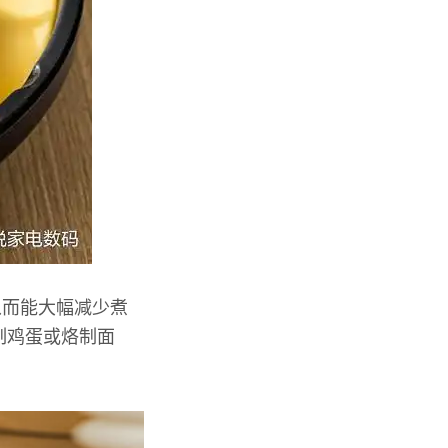
从而能大幅减少煮
制鸡蛋或烙制面