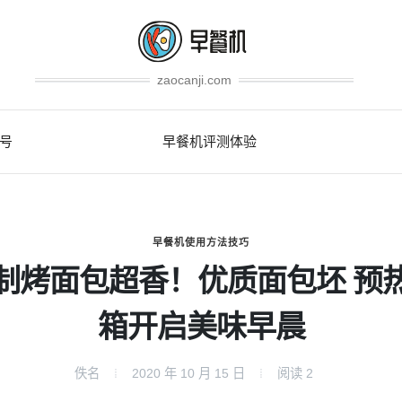
zaocanji.com
号
早餐机评测体验
早餐机使用方法技巧
制烤面包超香！优质面包坯 预
箱开启美味早晨
佚名
2020 年 10 月 15 日
阅读
2