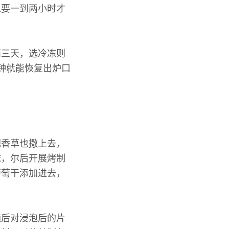
包要一到两小时才
两三天，选冷冻则
钟就能恢复出炉口
把香草也撒上去，
抹，尔后开展烤制
葡萄干添加进去，
随后对浸泡后的片