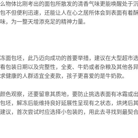
么物体比刚考出的面包所散发的清香气味更能唤醒处于
包不但便利迅速，还能让人在心之居所体会到表面有着
味，为一整天增添充足的精神力量。
冻面包坯，此乃迈向成功的首要举措，建议在大型超市
看包装日期以及完整性，全麦、牛奶或者杂粮及其他各
求健康的人群适宜全麦款，孩子更喜爱的是牛奶款。
颜色观察，还要留意其质地，要防止挑选表面有冰霜或
包坯，解冻后能维持良好延展性呈现有之状态，烘烤后
建议，首次尝试时应选择小包装的，用此去寻找到最契