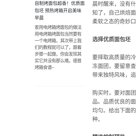
自制烤面包超香！优质面
晨时醒来，没有什
包坯 预热烤箱开启美味
知了，自己烘焙面
早晨
柔软之态的奇妙口
家用电烤箱烤面包的做法
用电烤箱烤面包当然要有
选择优质面包坯
一个电烤箱，其次带上我
们的教程就可以了，跟着
步骤一起做，你会发现其
要择取高质量的冷
实它并没有那么难。德普
冻面团，要留意查
烤箱食谱--
带来独特风味，追
购买时，要对面团
品。品质优良的面
均匀。给出下面的
种。