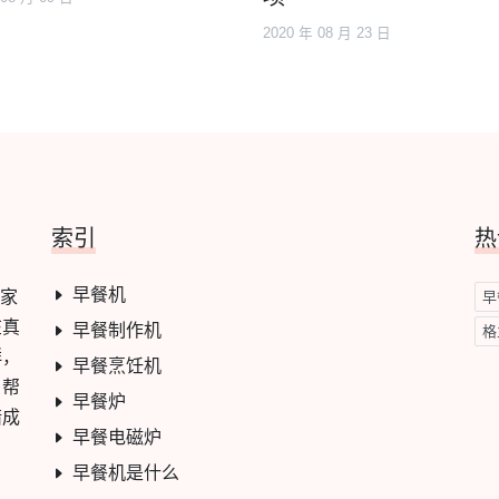
2020 年 08 月 23 日
索引
热
早餐机
一家
早
在真
早餐制作机
格
群，
早餐烹饪机
，帮
早餐炉
错成
早餐电磁炉
早餐机是什么