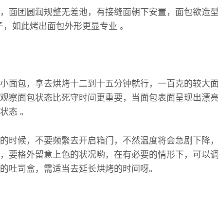
，面团圆润规整无差池，有接缝面朝下安置，面包欲造
口子，如此烤出面包外形更显专业 。
小面包，拿去烘烤十二到十五分钟就行，一百克的较大
观察面包状态比死守时间更重要，当面包表面呈现出漂
状态 。
的时候，不要频繁去开启箱门，不然温度将会急剧下降
，要格外留意上色的状况哟，在有必要的情形下，可以
的吐司盒，需适当去延长烘烤的时间呀。